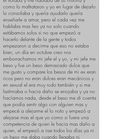
el lloraba y me hablaba de su historia y
como lo maltrataron y yo en lugar de dejarlo
lo consolaba y quería ayudarlo quería
enseñarle a amar, pero el cada vez me
hablaba mas feo ya no solo cuando
estábamos solos si no que empezó a
hacerlo delante de la gente y todos
empezaron a decirme que eso no estaba
bien, un día en octubre creo nos
emborrachamos mi jefe el y yo, y mi jefe me
beso y fue un beso demasiado dulce que
me gusto y compare los besos de mi ex eran
ricos pero no eran dulces eran mecánicos y
en sexual el era muy rudo también y si me
lastimaba o hacia daño se enojaba y ya no
hacíamos nada, desde el beso me di cuenta
que podía sentir algo con alguien mas y
empecé a alejarme el lo noto y empezó a
alejarse mas el que yo como si fuera una
competencia de quien le hacia mas daño a
quien, el empezó a irse todos los días ya ni
un beso me daba cuando llegaba ni