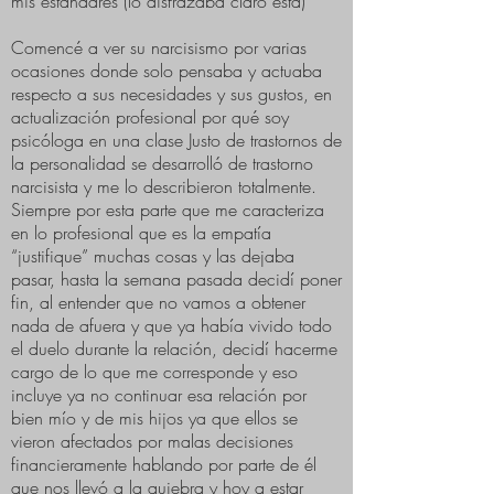
mis estándares (lo disfrazaba claro está)
Comencé a ver su narcisismo por varias
ocasiones donde solo pensaba y actuaba
respecto a sus necesidades y sus gustos, en
actualización profesional por qué soy
psicóloga en una clase Justo de trastornos de
la personalidad se desarrolló de trastorno
narcisista y me lo describieron totalmente.
Siempre por esta parte que me caracteriza
en lo profesional que es la empatía
“justifique” muchas cosas y las dejaba
pasar, hasta la semana pasada decidí poner
fin, al entender que no vamos a obtener
nada de afuera y que ya había vivido todo
el duelo durante la relación, decidí hacerme
cargo de lo que me corresponde y eso
incluye ya no continuar esa relación por
bien mío y de mis hijos ya que ellos se
vieron afectados por malas decisiones
financieramente hablando por parte de él
que nos llevó a la quiebra y hoy a estar