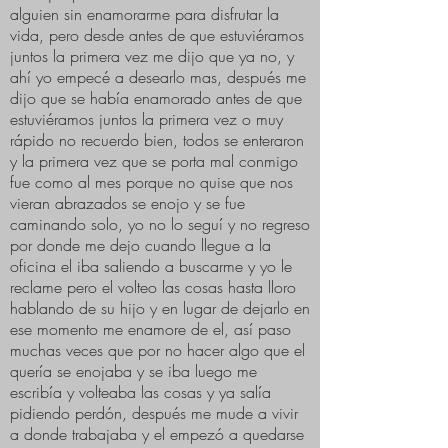
alguien sin enamorarme para disfrutar la
vida, pero desde antes de que estuviéramos
juntos la primera vez me dijo que ya no, y
ahí yo empecé a desearlo mas, después me
dijo que se había enamorado antes de que
estuviéramos juntos la primera vez o muy
rápido no recuerdo bien, todos se enteraron
y la primera vez que se porta mal conmigo
fue como al mes porque no quise que nos
vieran abrazados se enojo y se fue
caminando solo, yo no lo seguí y no regreso
por donde me dejo cuando llegue a la
oficina el iba saliendo a buscarme y yo le
reclame pero el volteo las cosas hasta lloro
hablando de su hijo y en lugar de dejarlo en
ese momento me enamore de el, así paso
muchas veces que por no hacer algo que el
quería se enojaba y se iba luego me
escribía y volteaba las cosas y ya salía
pidiendo perdón, después me mude a vivir
a donde trabajaba y el empezó a quedarse