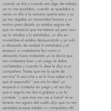
cuando se iba y cuando era algo de trabajo
ya no me ayudaba, cuando se quedaba a
veces un día a la semana quería sexo y yo
ya me negaba yo necesitaba fuerzas y un
motivo para dejarlo yo estaba segura de
que no merecía que me tratara así pero aun
así lo amaba y lo extrañaba, un día en
noviembre el estaba desayunando y yo subí
a abrazarlo de verdad lo extrañaba y el
empezó a contestarme feo como si
abrazarlo fuera molestarlo yo le decía que
me contestara bien y en juego le daba
cachetadas y cuando lo deje le dijo a un
compañero "hasta que me la quite de
encima" lo escuche y se lo hice saber a lo
que el respondió " esa era la idea" yo
empecé a contestar en juego y el me dijo
que si seguía me iba a golpear y yo le
conteste " y que mas me vas a hacer" el se
levanto me agarro del cuello dijo que no me
apretaba porque estaba un compañero ahí