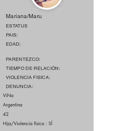
Mariana/Maru
ESTATUS
PAIS:
EDAD:
PARENTEZCO:
TIEMPO DE RELACIÓN:
VIOLENCIA FISICA:
DENUNCIA:
ViNa
Argentina
42
Hija/Violencia física : SÍ