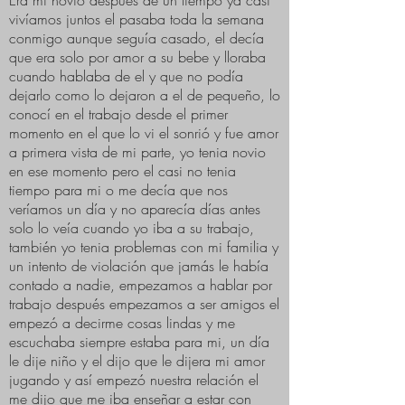
Era mi novio después de un tiempo ya casi
vivíamos juntos el pasaba toda la semana
conmigo aunque seguía casado, el decía
que era solo por amor a su bebe y lloraba
cuando hablaba de el y que no podía
dejarlo como lo dejaron a el de pequeño, lo
conocí en el trabajo desde el primer
momento en el que lo vi el sonrió y fue amor
a primera vista de mi parte, yo tenia novio
en ese momento pero el casi no tenia
tiempo para mi o me decía que nos
veríamos un día y no aparecía días antes
solo lo veía cuando yo iba a su trabajo,
también yo tenia problemas con mi familia y
un intento de violación que jamás le había
contado a nadie, empezamos a hablar por
trabajo después empezamos a ser amigos el
empezó a decirme cosas lindas y me
escuchaba siempre estaba para mi, un día
le dije niño y el dijo que le dijera mi amor
jugando y así empezó nuestra relación el
me dijo que me iba enseñar a estar con