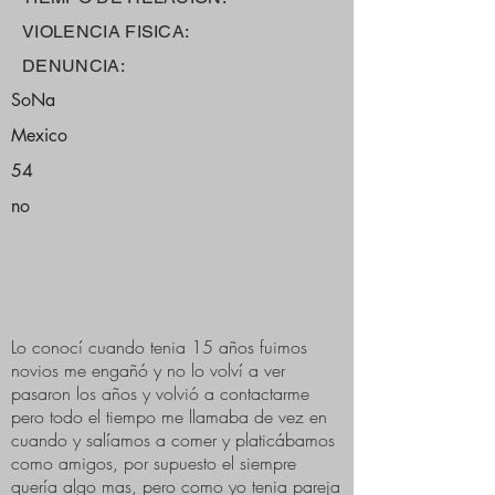
VIOLENCIA FISICA:
DENUNCIA:
SoNa
Mexico
54
no
Lo conocí cuando tenia 15 años fuimos
novios me engañó y no lo volví a ver
pasaron los años y volvió a contactarme
pero todo el tiempo me llamaba de vez en
cuando y salíamos a comer y platicábamos
como amigos, por supuesto el siempre
quería algo mas, pero como yo tenia pareja