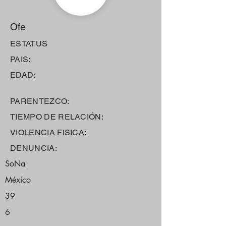
Ofe
ESTATUS
PAIS:
EDAD:
PARENTEZCO:
TIEMPO DE RELACIÓN:
VIOLENCIA FISICA:
DENUNCIA:
SoNa
México
39
6