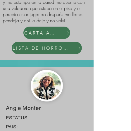
y me estampo en la pared me queme con
una veladora que estaba en el piso y el
parecía estar jugando después me llamo
pendeja y ahí lo deje y no volví.
CARTA AL NARCI
LISTA DE HORRORES
Angie Monter
ESTATUS
PAIS: