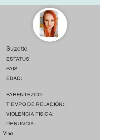
Suzette
ESTATUS
PAIS:
EDAD:
PARENTEZCO:
TIEMPO DE RELACIÓN:
VIOLENCIA FISICA:
DENUNCIA:
Vina