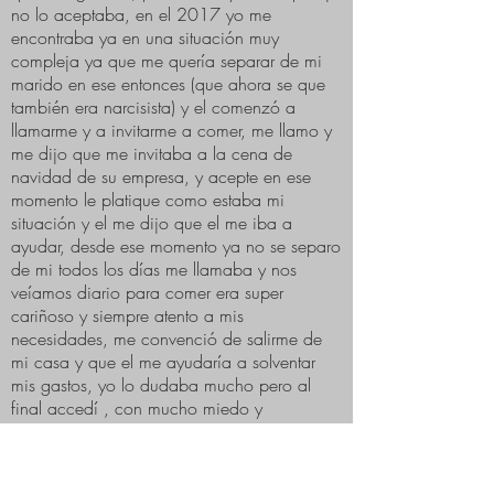
no lo aceptaba, en el 2017 yo me
encontraba ya en una situación muy
compleja ya que me quería separar de mi
marido en ese entonces (que ahora se que
también era narcisista) y el comenzó a
llamarme y a invitarme a comer, me llamo y
me dijo que me invitaba a la cena de
navidad de su empresa, y acepte en ese
momento le platique como estaba mi
situación y el me dijo que el me iba a
ayudar, desde ese momento ya no se separo
de mi todos los días me llamaba y nos
veíamos diario para comer era super
cariñoso y siempre atento a mis
necesidades, me convenció de salirme de
mi casa y que el me ayudaría a solventar
mis gastos, yo lo dudaba mucho pero al
final accedí , con mucho miedo y
desconfianza estaba totalmente vulnerable y
el lo sabia, por su puesto me lleno de
regalos , elogios, me compro muebles y