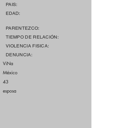
PAIS:
EDAD:
PARENTEZCO:
TIEMPO DE RELACIÓN:
VIOLENCIA FISICA:
DENUNCIA:
ViNa
México
43
esposa