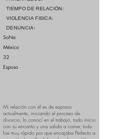
TIEMPO DE RELACIÓN:
VIOLENCIA FISICA:
DENUNCIA:
SoNa
México
32
Esposo
Mi relación con él es de esposos
actualmente, iniciando el proceso de
divorcio, lo conocí en el trabajo, todo inicio
con su encanto y una salida a comer, todo
fue muy rápido por que encajaba Perfecto a