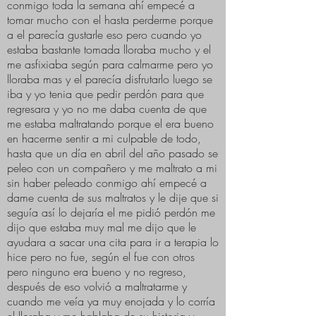
conmigo toda la semana ahí empecé a
tomar mucho con el hasta perderme porque
a el parecía gustarle eso pero cuando yo
estaba bastante tomada lloraba mucho y el
me asfixiaba según para calmarme pero yo
lloraba mas y el parecía disfrutarlo luego se
iba y yo tenia que pedir perdón para que
regresara y yo no me daba cuenta de que
me estaba maltratando porque el era bueno
en hacerme sentir a mi culpable de todo,
hasta que un día en abril del año pasado se
peleo con un compañero y me maltrato a mi
sin haber peleado conmigo ahí empecé a
dame cuenta de sus maltratos y le dije que si
seguía así lo dejaría el me pidió perdón me
dijo que estaba muy mal me dijo que le
ayudara a sacar una cita para ir a terapia lo
hice pero no fue, según el fue con otros
pero ninguno era bueno y no regreso,
después de eso volvió a maltratarme y
cuando me veía ya muy enojada y lo corría