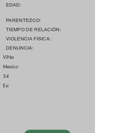
EDAD:
PARENTEZCO:
TIEMPO DE RELACIÓN:
VIOLENCIA FISICA:
DENUNCIA:
ViNa
Mexico
54
Esi