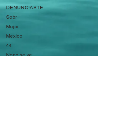
DENUNCIASTE:
Sobr
Mujer
Mexico
44
Nono se ve
SOBREVIVIENTES
Mi Lista de Horrores