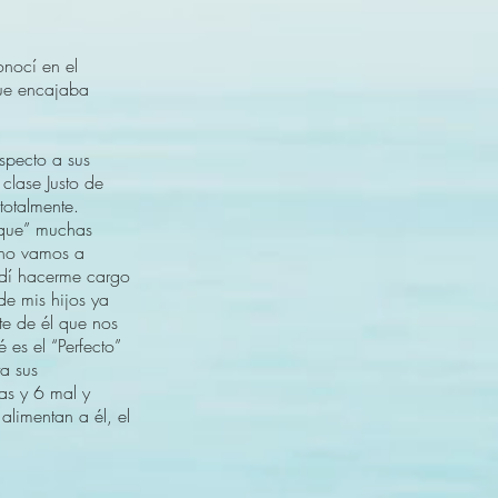
onocí en el
que encajaba
specto a sus
clase Justo de
 totalmente.
fique” muchas
 no vamos a
idí hacerme cargo
de mis hijos ya
te de él que nos
es el “Perfecto”
a sus
ías y 6 mal y
alimentan a él, el