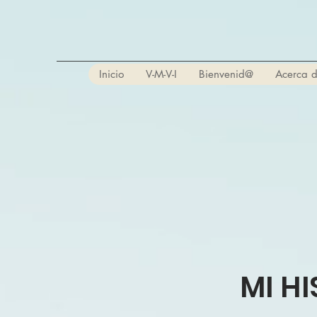
Inicio
V-M-V-I
Bienvenid@
Acerca d
MI H