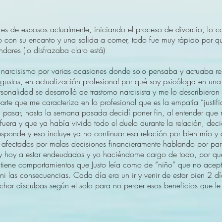
 es de esposos actualmente, iniciando el proceso de divorcio, lo c
cio con su encanto y una salida a comer, todo fue muy rápido por 
ndares (lo disfrazaba claro está)
narcisismo por varias ocasiones donde solo pensaba y actuaba re
gustos, en actualización profesional por qué soy psicóloga en una 
rsonalidad se desarrolló de trastorno narcisista y me lo describieron
arte que me caracteriza en lo profesional que es la empatía “justi
a pasar, hasta la semana pasada decidí poner fin, al entender que
uera y que ya había vivido todo el duelo durante la relación, dec
sponde y eso incluye ya no continuar esa relación por bien mío y 
n afectados por malas decisiones financieramente hablando por par
 y hoy a estar endeudados y yo haciéndome cargo de todo, por qué 
o tiene comportamientos que Justo leía como de “niño” que no acept
ni las consecuencias. Cada día era un ir y venir de estar bien 2 d
uchar disculpas según el solo para no perder esos beneficios que le 