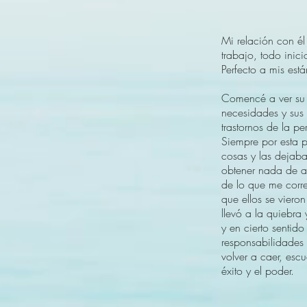
Mi relación con él
trabajo, todo ini
Perfecto a mis está
Comencé a ver su 
necesidades y sus 
trastornos de la pe
Siempre por esta p
cosas y las dejab
obtener nada de af
de lo que me corre
que ellos se viero
llevó a la quiebra
y en cierto sentid
responsabilidades 
volver a caer, esc
éxito y el poder.