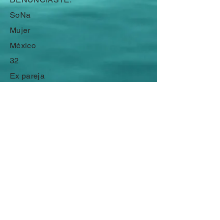
SoNa
Mujer
México
32
Ex pareja
4/11
No
No
Mi Historia de Sobreviviente
Mi Lista de Horrores
SOBREVIVIENTES