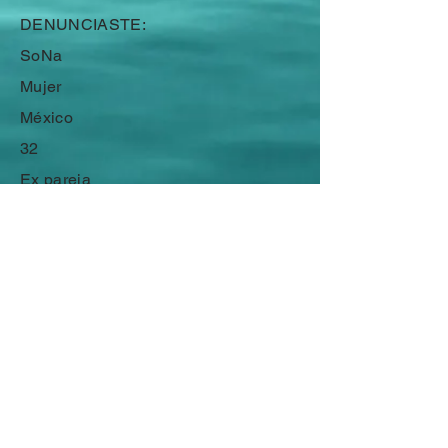
DENUNCIASTE:
SoNa
Mujer
México
32
Ex pareja
4/11
No
No
SOBREVIVIENTES
Mi Lista de Horrores